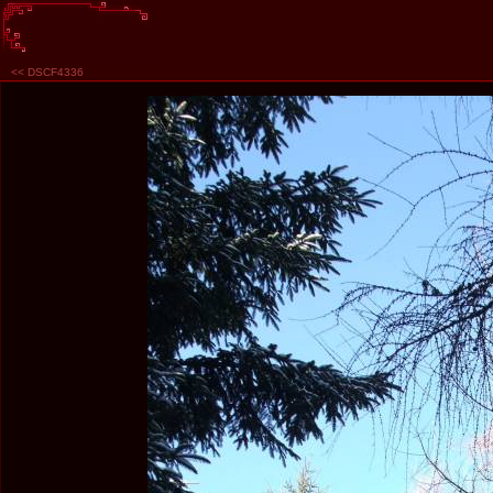
<<
DSCF4336