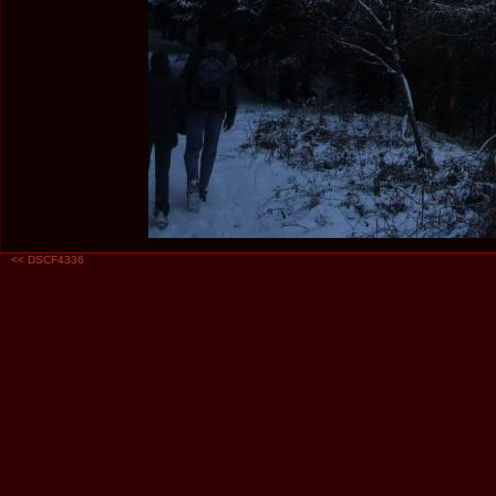
<<
DSCF4336