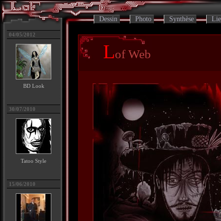
Dessin
Photo
Synthèse
Lie
04/05/2012
L
of Web
BD Look
30/07/2010
Tatoo Style
15/06/2010